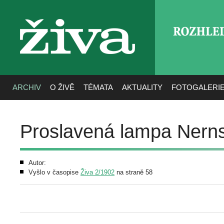
ROZHLE
živa
ARCHIV
O ŽIVĚ
TÉMATA
AKTUALITY
FOTOGALERI
Proslavená lampa Nern
Autor:
Vyšlo v časopise
Živa 2/1902
na straně 58