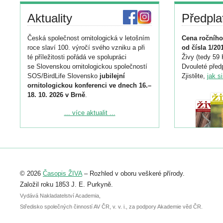
Aktuality
Předpla
Česká společnost ornitologická v letošním
Cena ročního
roce slaví 100. výročí svého vzniku a při
od čísla 1/20
té příležitosti pořádá ve spolupráci
Živy (tedy 59 
se Slovenskou ornitologickou společností
Dvouleté předp
SOS/BirdLife Slovensko
jubilejní
Zjistěte,
jak s
ornitologickou konferenci ve dnech 16.–
18. 10. 2026 v Brně
.
Podrobnější informace ke konferenci
... více aktualit ...
naleznete zde:
https://www.birdlife.cz/konference-2026/
Registrovat se můžete do 6. září.
Upozorňujeme, že termín pro odeslání
© 2026
Časopis ŽIVA
– Rozhled v oboru veškeré přírody.
abstraktu přihlášené přednášky nebo
posteru je už 30. června.
Založil roku 1853 J. E. Purkyně.
Vydává Nakladatelství Academia,
Středisko společných činností AV ČR, v. v. i., za podpory Akademie věd ČR.