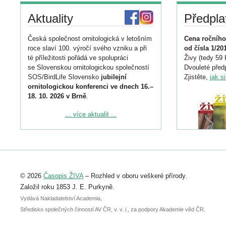
Aktuality
Předpla
Česká společnost ornitologická v letošním
Cena ročního
roce slaví 100. výročí svého vzniku a při
od čísla 1/20
té příležitosti pořádá ve spolupráci
Živy (tedy 59 
se Slovenskou ornitologickou společností
Dvouleté předp
SOS/BirdLife Slovensko
jubilejní
Zjistěte,
jak s
ornitologickou konferenci ve dnech 16.–
18. 10. 2026 v Brně
.
Podrobnější informace ke konferenci
... více aktualit ...
naleznete zde:
https://www.birdlife.cz/konference-2026/
Registrovat se můžete do 6. září.
Upozorňujeme, že termín pro odeslání
© 2026
Časopis ŽIVA
– Rozhled v oboru veškeré přírody.
abstraktu přihlášené přednášky nebo
posteru je už 30. června.
Založil roku 1853 J. E. Purkyně.
Vydává Nakladatelství Academia,
Středisko společných činností AV ČR, v. v. i., za podpory Akademie věd ČR.