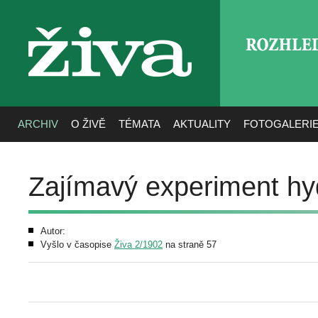
ROZHLE
živa
ARCHIV
O ŽIVĚ
TÉMATA
AKTUALITY
FOTOGALERI
Zajímavý experiment hy
Autor:
Vyšlo v časopise
Živa 2/1902
na straně 57