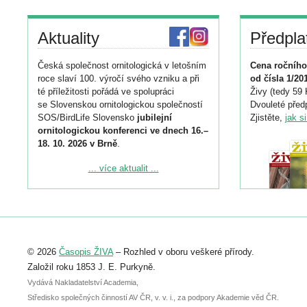
Aktuality
Předpla
Česká společnost ornitologická v letošním
Cena ročního
roce slaví 100. výročí svého vzniku a při
od čísla 1/20
té příležitosti pořádá ve spolupráci
Živy (tedy 59 
se Slovenskou ornitologickou společností
Dvouleté předp
SOS/BirdLife Slovensko
jubilejní
Zjistěte,
jak s
ornitologickou konferenci ve dnech 16.–
18. 10. 2026 v Brně
.
Podrobnější informace ke konferenci
... více aktualit ...
naleznete zde:
https://www.birdlife.cz/konference-2026/
Registrovat se můžete do 6. září.
Upozorňujeme, že termín pro odeslání
© 2026
Časopis ŽIVA
– Rozhled v oboru veškeré přírody.
abstraktu přihlášené přednášky nebo
posteru je už 30. června.
Založil roku 1853 J. E. Purkyně.
Vydává Nakladatelství Academia,
Středisko společných činností AV ČR, v. v. i., za podpory Akademie věd ČR.