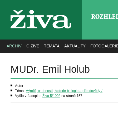
ROZHLE
živa
ARCHIV
O ŽIVĚ
TÉMATA
AKTUALITY
FOTOGALERI
MUDr. Emil Holub
Autor:
Téma:
Výročí, osobnosti, historie biologie a přírodovědy /
Vyšlo v časopise
Živa 5/1902
na straně 157