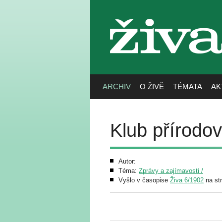
živa
ARCHIV
O ŽIVĚ
TÉMATA
AK
Klub přírodo
Autor:
Téma:
Zprávy a zajímavosti /
Vyšlo v časopise
Živa 6/1902
na st