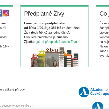
Předplatné Živy
Co 
tošním
Cena ročního předplatného
Časopi
a při
od čísla 1/2019 je 354 Kč
za šest čísel
časopi
Živy (tedy 59 Kč za jedno číslo).
biolog
ností
Dvouleté předplatné je zrušeno.
věnova
Zjistěte,
jak si předplatit časopis Živa
.
na nej
h 16.–
Navazu
Jana E
vycház
i
026/
ní
u veškeré přírody.
o
, za podpory Akademie věd ČR.