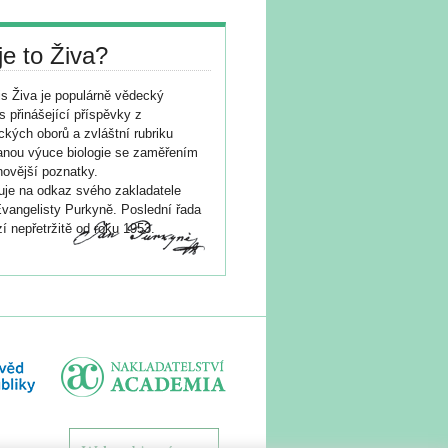
je to Živa?
s Živa je populárně vědecký
s přinášející příspěvky z
ických oborů a zvláštní rubriku
nou výuce biologie se zaměřením
novější poznatky.
je na odkaz svého zakladatele
vangelisty Purkyně. Poslední řada
í nepřetržitě od roku 1953.