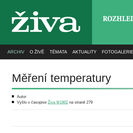
ROZHLE
živa
ARCHIV
O ŽIVĚ
TÉMATA
AKTUALITY
FOTOGALERI
Měření temperatury
Autor:
Vyšlo v časopise
Živa 9/1902
na straně 279