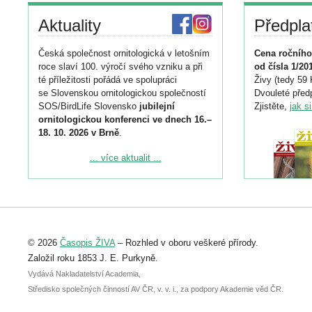
Aktuality
Předpla
Česká společnost ornitologická v letošním
Cena ročního
roce slaví 100. výročí svého vzniku a při
od čísla 1/20
té příležitosti pořádá ve spolupráci
Živy (tedy 59 
se Slovenskou ornitologickou společností
Dvouleté předp
SOS/BirdLife Slovensko
jubilejní
Zjistěte,
jak s
ornitologickou konferenci ve dnech 16.–
18. 10. 2026 v Brně
.
Podrobnější informace ke konferenci
... více aktualit ...
naleznete zde:
https://www.birdlife.cz/konference-2026/
Registrovat se můžete do 6. září.
Upozorňujeme, že termín pro odeslání
© 2026
Časopis ŽIVA
– Rozhled v oboru veškeré přírody.
abstraktu přihlášené přednášky nebo
posteru je už 30. června.
Založil roku 1853 J. E. Purkyně.
Vydává Nakladatelství Academia,
Středisko společných činností AV ČR, v. v. i., za podpory Akademie věd ČR.