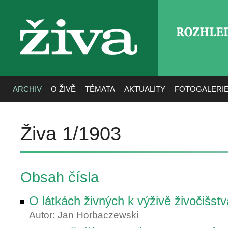
ROZHLE
živa
ARCHIV
O ŽIVĚ
TÉMATA
AKTUALITY
FOTOGALERI
Živa 1/1903
Obsah čísla
O látkách živných k výživě živočišstv
Autor:
Jan Horbaczewski