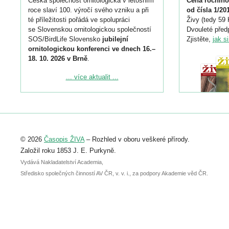
Česká společnost ornitologická v letošním
Cena ročního
roce slaví 100. výročí svého vzniku a při
od čísla 1/20
té příležitosti pořádá ve spolupráci
Živy (tedy 59 
se Slovenskou ornitologickou společností
Dvouleté předp
SOS/BirdLife Slovensko
jubilejní
Zjistěte,
jak s
ornitologickou konferenci ve dnech 16.–
18. 10. 2026 v Brně
.
Podrobnější informace ke konferenci
... více aktualit ...
naleznete zde:
https://www.birdlife.cz/konference-2026/
Registrovat se můžete do 6. září.
Upozorňujeme, že termín pro odeslání
© 2026
Časopis ŽIVA
– Rozhled v oboru veškeré přírody.
abstraktu přihlášené přednášky nebo
posteru je už 30. června.
Založil roku 1853 J. E. Purkyně.
Vydává Nakladatelství Academia,
Středisko společných činností AV ČR, v. v. i., za podpory Akademie věd ČR.