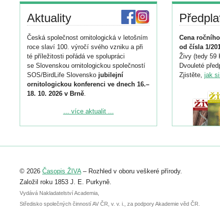
Aktuality
Předpla
Česká společnost ornitologická v letošním
Cena ročního
roce slaví 100. výročí svého vzniku a při
od čísla 1/20
té příležitosti pořádá ve spolupráci
Živy (tedy 59 
se Slovenskou ornitologickou společností
Dvouleté předp
SOS/BirdLife Slovensko
jubilejní
Zjistěte,
jak s
ornitologickou konferenci ve dnech 16.–
18. 10. 2026 v Brně
.
Podrobnější informace ke konferenci
... více aktualit ...
naleznete zde:
https://www.birdlife.cz/konference-2026/
Registrovat se můžete do 6. září.
Upozorňujeme, že termín pro odeslání
© 2026
Časopis ŽIVA
– Rozhled v oboru veškeré přírody.
abstraktu přihlášené přednášky nebo
posteru je už 30. června.
Založil roku 1853 J. E. Purkyně.
Vydává Nakladatelství Academia,
Středisko společných činností AV ČR, v. v. i., za podpory Akademie věd ČR.