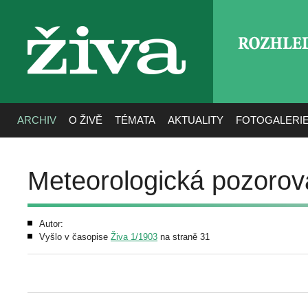
ROZHLE
živa
ARCHIV
O ŽIVĚ
TÉMATA
AKTUALITY
FOTOGALERI
Meteorologická pozorová
Autor:
Vyšlo v časopise
Živa 1/1903
na straně 31