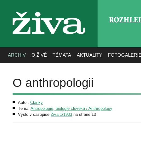
ROZHLE
živa
ARCHIV
O ŽIVĚ
TÉMATA
AKTUALITY
FOTOGALERI
O anthropologii
Autor:
Články
Téma:
Antropologie, biologie člověka / Anthropology
Vyšlo v časopise
Živa 1/1903
na straně 10