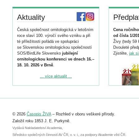
Aktuality
Předpla
Česká společnost ornitologická v letošním
Cena ročního
roce slaví 100. výročí svého vzniku a při
od čísla 1/20
té příležitosti pořádá ve spolupráci
Živy (tedy 59 
se Slovenskou ornitologickou společností
Dvouleté předp
SOS/BirdLife Slovensko
jubilejní
Zjistěte,
jak s
ornitologickou konferenci ve dnech 16.–
18. 10. 2026 v Brně
.
Podrobnější informace ke konferenci
... více aktualit ...
naleznete zde:
https://www.birdlife.cz/konference-2026/
Registrovat se můžete do 6. září.
Upozorňujeme, že termín pro odeslání
© 2026
Časopis ŽIVA
– Rozhled v oboru veškeré přírody.
abstraktu přihlášené přednášky nebo
posteru je už 30. června.
Založil roku 1853 J. E. Purkyně.
Vydává Nakladatelství Academia,
Středisko společných činností AV ČR, v. v. i., za podpory Akademie věd ČR.