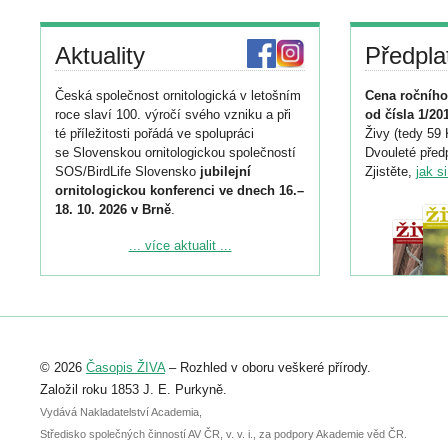
Aktuality
Předpla
Česká společnost ornitologická v letošním
Cena ročního
roce slaví 100. výročí svého vzniku a při
od čísla 1/20
té příležitosti pořádá ve spolupráci
Živy (tedy 59 
se Slovenskou ornitologickou společností
Dvouleté předp
SOS/BirdLife Slovensko
jubilejní
Zjistěte,
jak s
ornitologickou konferenci ve dnech 16.–
18. 10. 2026 v Brně
.
Podrobnější informace ke konferenci
... více aktualit ...
naleznete zde:
https://www.birdlife.cz/konference-2026/
Registrovat se můžete do 6. září.
Upozorňujeme, že termín pro odeslání
© 2026
Časopis ŽIVA
– Rozhled v oboru veškeré přírody.
abstraktu přihlášené přednášky nebo
posteru je už 30. června.
Založil roku 1853 J. E. Purkyně.
Vydává Nakladatelství Academia,
Středisko společných činností AV ČR, v. v. i., za podpory Akademie věd ČR.