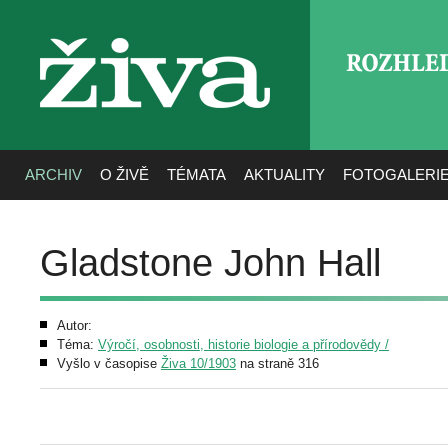
ROZHLE
živa
ARCHIV
O ŽIVĚ
TÉMATA
AKTUALITY
FOTOGALERI
Gladstone John Hall
Autor:
Téma:
Výročí, osobnosti, historie biologie a přírodovědy /
Vyšlo v časopise
Živa 10/1903
na straně 316