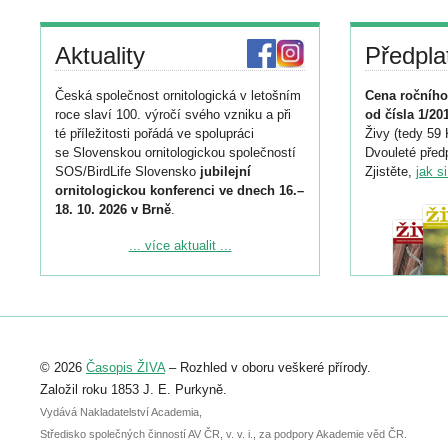
Aktuality
Předpla
Česká společnost ornitologická v letošním
Cena ročního
roce slaví 100. výročí svého vzniku a při
od čísla 1/20
té příležitosti pořádá ve spolupráci
Živy (tedy 59 
se Slovenskou ornitologickou společností
Dvouleté předp
SOS/BirdLife Slovensko
jubilejní
Zjistěte,
jak s
ornitologickou konferenci ve dnech 16.–
18. 10. 2026 v Brně
.
Podrobnější informace ke konferenci
... více aktualit ...
naleznete zde:
https://www.birdlife.cz/konference-2026/
Registrovat se můžete do 6. září.
Upozorňujeme, že termín pro odeslání
© 2026
Časopis ŽIVA
– Rozhled v oboru veškeré přírody.
abstraktu přihlášené přednášky nebo
posteru je už 30. června.
Založil roku 1853 J. E. Purkyně.
Vydává Nakladatelství Academia,
Středisko společných činností AV ČR, v. v. i., za podpory Akademie věd ČR.