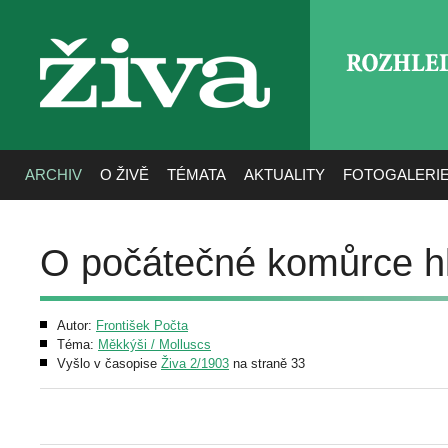
ROZHLE
živa
ARCHIV
O ŽIVĚ
TÉMATA
AKTUALITY
FOTOGALERI
O počátečné komůrce h
Autor:
Frontišek Počta
Téma:
Měkkýši / Molluscs
Vyšlo v časopise
Živa 2/1903
na straně 33