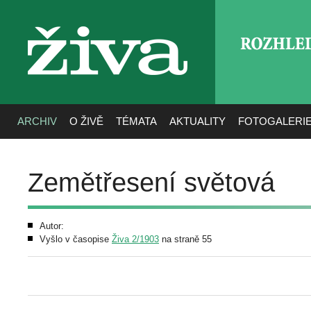
ROZHLE
živa
ARCHIV
O ŽIVĚ
TÉMATA
AKTUALITY
FOTOGALERI
Zemětřesení světová
Autor:
Vyšlo v časopise
Živa 2/1903
na straně 55