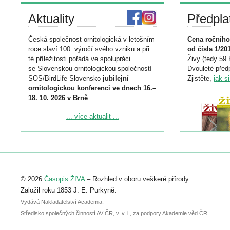
Aktuality
Předpla
Česká společnost ornitologická v letošním
Cena ročního
roce slaví 100. výročí svého vzniku a při
od čísla 1/20
té příležitosti pořádá ve spolupráci
Živy (tedy 59 
se Slovenskou ornitologickou společností
Dvouleté předp
SOS/BirdLife Slovensko
jubilejní
Zjistěte,
jak s
ornitologickou konferenci ve dnech 16.–
18. 10. 2026 v Brně
.
Podrobnější informace ke konferenci
... více aktualit ...
naleznete zde:
https://www.birdlife.cz/konference-2026/
Registrovat se můžete do 6. září.
Upozorňujeme, že termín pro odeslání
© 2026
Časopis ŽIVA
– Rozhled v oboru veškeré přírody.
abstraktu přihlášené přednášky nebo
posteru je už 30. června.
Založil roku 1853 J. E. Purkyně.
Vydává Nakladatelství Academia,
Středisko společných činností AV ČR, v. v. i., za podpory Akademie věd ČR.