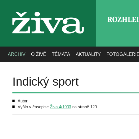
ROZHLE
živa
ARCHIV
O ŽIVĚ
TÉMATA
AKTUALITY
FOTOGALERI
Indický sport
Autor:
Vyšlo v časopise
Živa 4/1903
na straně 120