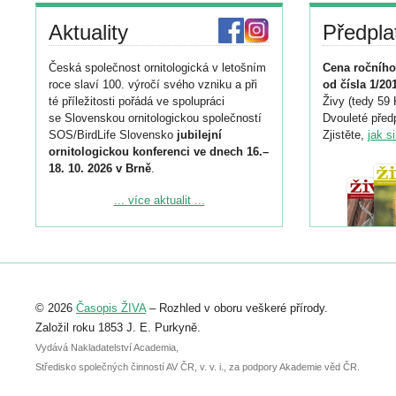
Aktuality
Předpla
Česká společnost ornitologická v letošním
Cena ročního
roce slaví 100. výročí svého vzniku a při
od čísla 1/20
té příležitosti pořádá ve spolupráci
Živy (tedy 59 
se Slovenskou ornitologickou společností
Dvouleté předp
SOS/BirdLife Slovensko
jubilejní
Zjistěte,
jak s
ornitologickou konferenci ve dnech 16.–
18. 10. 2026 v Brně
.
Podrobnější informace ke konferenci
... více aktualit ...
naleznete zde:
https://www.birdlife.cz/konference-2026/
Registrovat se můžete do 6. září.
Upozorňujeme, že termín pro odeslání
© 2026
Časopis ŽIVA
– Rozhled v oboru veškeré přírody.
abstraktu přihlášené přednášky nebo
posteru je už 30. června.
Založil roku 1853 J. E. Purkyně.
Vydává Nakladatelství Academia,
Středisko společných činností AV ČR, v. v. i., za podpory Akademie věd ČR.