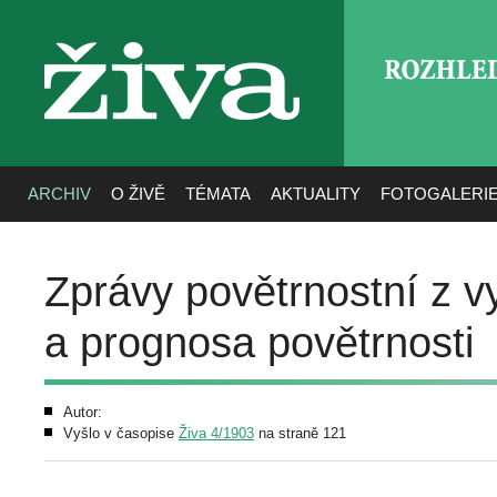
ROZHLE
živa
ARCHIV
O ŽIVĚ
TÉMATA
AKTUALITY
FOTOGALERI
Zprávy povětrnostní z v
a prognosa povětrnosti
Autor:
Vyšlo v časopise
Živa 4/1903
na straně 121