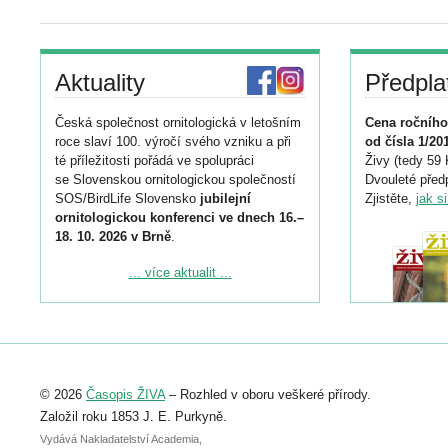
Aktuality
Předpla
Česká společnost ornitologická v letošním
Cena ročního
roce slaví 100. výročí svého vzniku a při
od čísla 1/20
té příležitosti pořádá ve spolupráci
Živy (tedy 59 
se Slovenskou ornitologickou společností
Dvouleté předp
SOS/BirdLife Slovensko
jubilejní
Zjistěte,
jak s
ornitologickou konferenci ve dnech 16.–
18. 10. 2026 v Brně
.
Podrobnější informace ke konferenci
... více aktualit ...
naleznete zde:
https://www.birdlife.cz/konference-2026/
Registrovat se můžete do 6. září.
Upozorňujeme, že termín pro odeslání
© 2026
Časopis ŽIVA
– Rozhled v oboru veškeré přírody.
abstraktu přihlášené přednášky nebo
posteru je už 30. června.
Založil roku 1853 J. E. Purkyně.
Vydává Nakladatelství Academia,