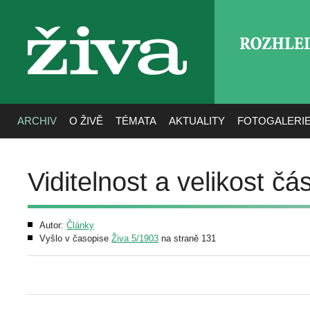
ROZHLE
živa
ARCHIV
O ŽIVĚ
TÉMATA
AKTUALITY
FOTOGALERI
Viditelnost a velikost č
Autor:
Články
Vyšlo v časopise
Živa 5/1903
na straně 131