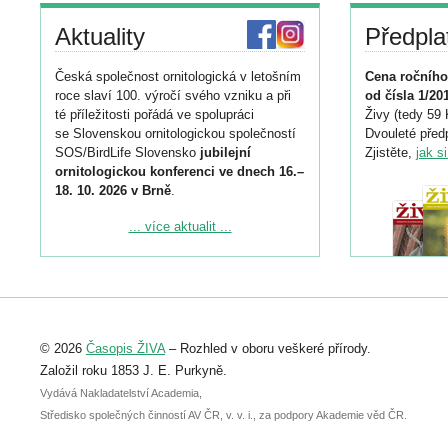
Aktuality
Předpla
Česká společnost ornitologická v letošním
Cena ročního
roce slaví 100. výročí svého vzniku a při
od čísla 1/20
té příležitosti pořádá ve spolupráci
Živy (tedy 59 
se Slovenskou ornitologickou společností
Dvouleté předp
SOS/BirdLife Slovensko
jubilejní
Zjistěte,
jak s
ornitologickou konferenci ve dnech 16.–
18. 10. 2026 v Brně
.
Podrobnější informace ke konferenci
... více aktualit ...
naleznete zde:
https://www.birdlife.cz/konference-2026/
Registrovat se můžete do 6. září.
Upozorňujeme, že termín pro odeslání
© 2026
Časopis ŽIVA
– Rozhled v oboru veškeré přírody.
abstraktu přihlášené přednášky nebo
posteru je už 30. června.
Založil roku 1853 J. E. Purkyně.
Vydává Nakladatelství Academia,
Středisko společných činností AV ČR, v. v. i., za podpory Akademie věd ČR.