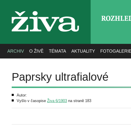
ROZHLE
živa
ARCHIV
O ŽIVĚ
TÉMATA
AKTUALITY
FOTOGALERI
Paprsky ultrafialové
Autor:
Vyšlo v časopise
Živa 6/1903
na straně 183