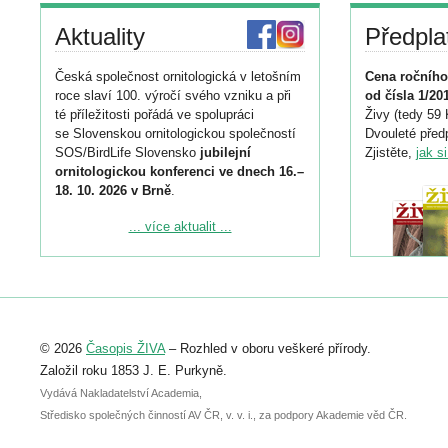
Aktuality
Předpla
Česká společnost ornitologická v letošním
Cena ročního
roce slaví 100. výročí svého vzniku a při
od čísla 1/20
té příležitosti pořádá ve spolupráci
Živy (tedy 59 
se Slovenskou ornitologickou společností
Dvouleté předp
SOS/BirdLife Slovensko
jubilejní
Zjistěte,
jak s
ornitologickou konferenci ve dnech 16.–
18. 10. 2026 v Brně
.
Podrobnější informace ke konferenci
... více aktualit ...
naleznete zde:
https://www.birdlife.cz/konference-2026/
Registrovat se můžete do 6. září.
Upozorňujeme, že termín pro odeslání
© 2026
Časopis ŽIVA
– Rozhled v oboru veškeré přírody.
abstraktu přihlášené přednášky nebo
posteru je už 30. června.
Založil roku 1853 J. E. Purkyně.
Vydává Nakladatelství Academia,
Středisko společných činností AV ČR, v. v. i., za podpory Akademie věd ČR.