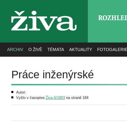
ROZHLE
živa
ARCHIV
O ŽIVĚ
TÉMATA
AKTUALITY
FOTOGALERI
Práce inženýrské
Autor:
Vyšlo v časopise
Živa 6/1903
na straně 184