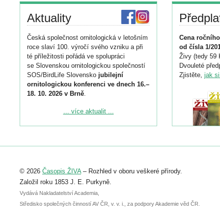
Aktuality
Předpla
Česká společnost ornitologická v letošním
Cena ročního
roce slaví 100. výročí svého vzniku a při
od čísla 1/20
té příležitosti pořádá ve spolupráci
Živy (tedy 59 
se Slovenskou ornitologickou společností
Dvouleté předp
SOS/BirdLife Slovensko
jubilejní
Zjistěte,
jak s
ornitologickou konferenci ve dnech 16.–
18. 10. 2026 v Brně
.
Podrobnější informace ke konferenci
... více aktualit ...
naleznete zde:
https://www.birdlife.cz/konference-2026/
Registrovat se můžete do 6. září.
Upozorňujeme, že termín pro odeslání
© 2026
Časopis ŽIVA
– Rozhled v oboru veškeré přírody.
abstraktu přihlášené přednášky nebo
posteru je už 30. června.
Založil roku 1853 J. E. Purkyně.
Vydává Nakladatelství Academia,
Středisko společných činností AV ČR, v. v. i., za podpory Akademie věd ČR.