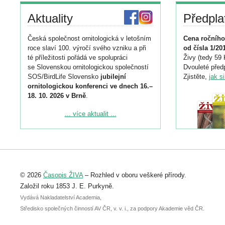
Aktuality
Předpla
Česká společnost ornitologická v letošním
Cena ročního
roce slaví 100. výročí svého vzniku a při
od čísla 1/20
té příležitosti pořádá ve spolupráci
Živy (tedy 59 
se Slovenskou ornitologickou společností
Dvouleté předp
SOS/BirdLife Slovensko
jubilejní
Zjistěte,
jak s
ornitologickou konferenci ve dnech 16.–
18. 10. 2026 v Brně
.
Podrobnější informace ke konferenci
... více aktualit ...
naleznete zde:
https://www.birdlife.cz/konference-2026/
Registrovat se můžete do 6. září.
Upozorňujeme, že termín pro odeslání
© 2026
Časopis ŽIVA
– Rozhled v oboru veškeré přírody.
abstraktu přihlášené přednášky nebo
posteru je už 30. června.
Založil roku 1853 J. E. Purkyně.
Vydává Nakladatelství Academia,
Středisko společných činností AV ČR, v. v. i., za podpory Akademie věd ČR.