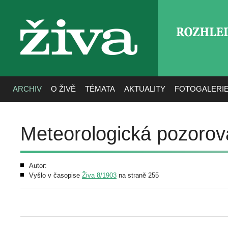
ROZHLE
živa
ARCHIV
O ŽIVĚ
TÉMATA
AKTUALITY
FOTOGALERI
Meteorologická pozorová
Autor:
Vyšlo v časopise
Živa 8/1903
na straně 255