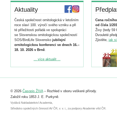
Aktuality
Předpla
Česká společnost ornitologická v letošním
Cena ročního
roce slaví 100. výročí svého vzniku a při
od čísla 1/20
té příležitosti pořádá ve spolupráci
Živy (tedy 59 
se Slovenskou ornitologickou společností
Dvouleté předp
SOS/BirdLife Slovensko
jubilejní
Zjistěte,
jak s
ornitologickou konferenci ve dnech 16.–
18. 10. 2026 v Brně
.
Podrobnější informace ke konferenci
... více aktualit ...
naleznete zde:
https://www.birdlife.cz/konference-2026/
Registrovat se můžete do 6. září.
Upozorňujeme, že termín pro odeslání
© 2026
Časopis ŽIVA
– Rozhled v oboru veškeré přírody.
abstraktu přihlášené přednášky nebo
posteru je už 30. června.
Založil roku 1853 J. E. Purkyně.
Vydává Nakladatelství Academia,
Středisko společných činností AV ČR, v. v. i., za podpory Akademie věd ČR.