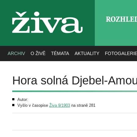
ROZHLE
živa
ARCHIV
O ŽIVĚ
TÉMATA
AKTUALITY
FOTOGALERI
Hora solná Djebel-Amou
Autor:
Vyšlo v časopise
Živa 9/1903
na straně 281