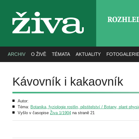
ROZHLE
živa
ARCHIV
O ŽIVĚ
TÉMATA
AKTUALITY
FOTOGALERI
Kávovník i kakaovník
Autor:
Téma:
Botanika, fyziologie rostlin, pěstitelství / Botany, plant phys
Vyšlo v časopise
Živa 1/1904
na straně 21