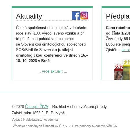
Aktuality
Předpla
Česká společnost ornitologická v letošním
Cena ročního
roce slaví 100. výročí svého vzniku a při
od čísla 1/20
té příležitosti pořádá ve spolupráci
Živy (tedy 59 
se Slovenskou ornitologickou společností
Dvouleté předp
SOS/BirdLife Slovensko
jubilejní
Zjistěte,
jak s
ornitologickou konferenci ve dnech 16.–
18. 10. 2026 v Brně
.
Podrobnější informace ke konferenci
... více aktualit ...
naleznete zde:
https://www.birdlife.cz/konference-2026/
Registrovat se můžete do 6. září.
Upozorňujeme, že termín pro odeslání
© 2026
Časopis ŽIVA
– Rozhled v oboru veškeré přírody.
abstraktu přihlášené přednášky nebo
posteru je už 30. června.
Založil roku 1853 J. E. Purkyně.
Vydává Nakladatelství Academia,
Středisko společných činností AV ČR, v. v. i., za podpory Akademie věd ČR.