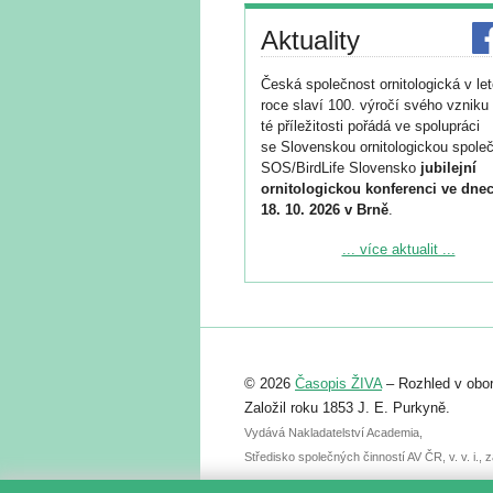
Aktuality
Česká společnost ornitologická v le
roce slaví 100. výročí svého vzniku 
té příležitosti pořádá ve spolupráci
se Slovenskou ornitologickou společ
SOS/BirdLife Slovensko
jubilejní
ornitologickou konferenci ve dnec
18. 10. 2026 v Brně
.
Podrobnější informace ke konferenc
... více aktualit ...
naleznete zde:
https://www.birdlife.cz/konference-2
Registrovat se můžete do 6. září.
Upozorňujeme, že termín pro odeslá
© 2026
Časopis ŽIVA
– Rozhled v obor
abstraktu přihlášené přednášky neb
posteru je už 30. června.
Založil roku 1853 J. E. Purkyně.
Vydává Nakladatelství Academia,
Středisko společných činností AV ČR, v. v. i.