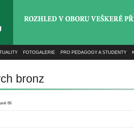
ROZHLED V OBORU VEŠ
TUALITY
FOTOGALERIE
PRO PEDAGOGY A STUDENTY
ých bronz
raně 86