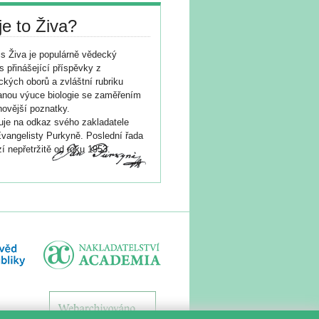
je to Živa?
s Živa je populárně vědecký
s přinášející příspěvky z
ických oborů a zvláštní rubriku
nou výuce biologie se zaměřením
novější poznatky.
je na odkaz svého zakladatele
vangelisty Purkyně. Poslední řada
í nepřetržitě od roku 1953.