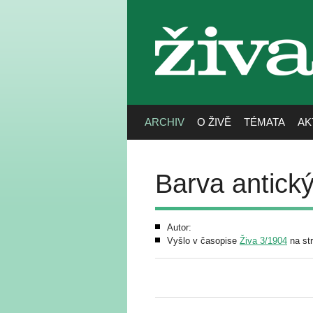
živa
ARCHIV
O ŽIVĚ
TÉMATA
AK
Barva antick
Autor:
Vyšlo v časopise
Živa 3/1904
na st