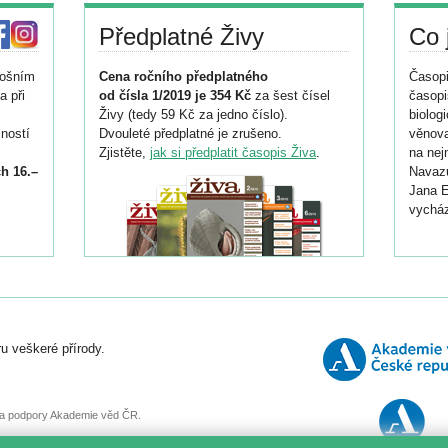
Předplatné Živy
Co 
tošním
Cena ročního předplatného
Časopi
a při
od čísla 1/2019 je 354 Kč
za šest čísel
časopi
Živy (tedy 59 Kč za jedno číslo).
biolog
ností
Dvouleté předplatné je zrušeno.
věnova
Zjistěte,
jak si předplatit časopis Živa
.
na nej
h 16.–
Navazu
Jana E
vycház
i
026/
ní
u veškeré přírody.
o
, za podpory Akademie věd ČR.