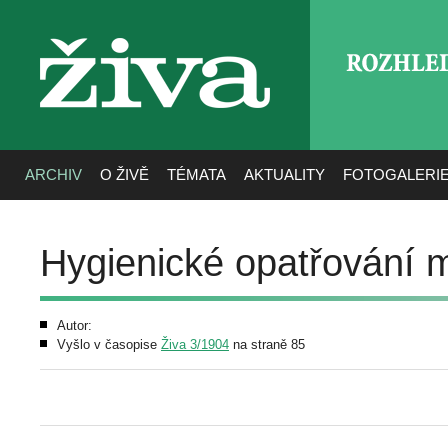
ROZHLE
živa
ARCHIV
O ŽIVĚ
TÉMATA
AKTUALITY
FOTOGALERI
Hygienické opatřování 
Autor:
Vyšlo v časopise
Živa 3/1904
na straně 85