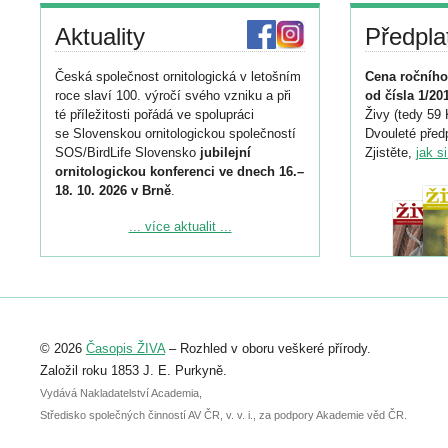
Aktuality
Předpla
Česká společnost ornitologická v letošním
Cena ročního
roce slaví 100. výročí svého vzniku a při
od čísla 1/20
té příležitosti pořádá ve spolupráci
Živy (tedy 59 
se Slovenskou ornitologickou společností
Dvouleté předp
SOS/BirdLife Slovensko
jubilejní
Zjistěte,
jak s
ornitologickou konferenci ve dnech 16.–
18. 10. 2026 v Brně
.
Podrobnější informace ke konferenci
... více aktualit ...
naleznete zde:
https://www.birdlife.cz/konference-2026/
Registrovat se můžete do 6. září.
Upozorňujeme, že termín pro odeslání
© 2026
Časopis ŽIVA
– Rozhled v oboru veškeré přírody.
abstraktu přihlášené přednášky nebo
posteru je už 30. června.
Založil roku 1853 J. E. Purkyně.
Vydává Nakladatelství Academia,
Středisko společných činností AV ČR, v. v. i., za podpory Akademie věd ČR.