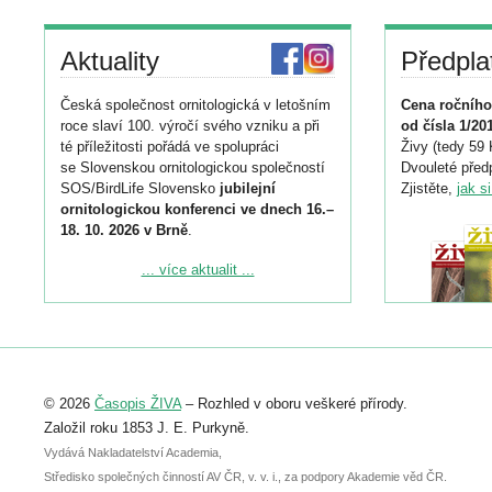
Aktuality
Předpla
Česká společnost ornitologická v letošním
Cena ročního
roce slaví 100. výročí svého vzniku a při
od čísla 1/20
té příležitosti pořádá ve spolupráci
Živy (tedy 59 
se Slovenskou ornitologickou společností
Dvouleté předp
SOS/BirdLife Slovensko
jubilejní
Zjistěte,
jak s
ornitologickou konferenci ve dnech 16.–
18. 10. 2026 v Brně
.
Podrobnější informace ke konferenci
... více aktualit ...
naleznete zde:
https://www.birdlife.cz/konference-2026/
Registrovat se můžete do 6. září.
Upozorňujeme, že termín pro odeslání
© 2026
Časopis ŽIVA
– Rozhled v oboru veškeré přírody.
abstraktu přihlášené přednášky nebo
posteru je už 30. června.
Založil roku 1853 J. E. Purkyně.
Vydává Nakladatelství Academia,
Středisko společných činností AV ČR, v. v. i., za podpory Akademie věd ČR.