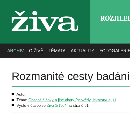
ROZHLE
živa
ARCHIV
O ŽIVĚ
TÉMATA
AKTUALITY
FOTOGALERI
Rozmanité cesty badání
Autor:
Téma:
Obecné články a jiné obory (geovědy, lékařství aj.) /
Vyšlo v časopise
Živa 3/1904
na straně 81