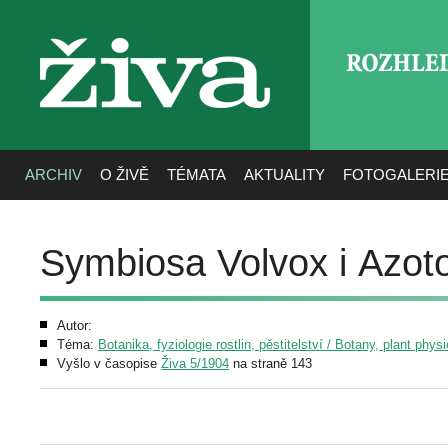
ROZHLE
živa
ARCHIV
O ŽIVĚ
TÉMATA
AKTUALITY
FOTOGALERI
Symbiosa Volvox i Azot
Autor:
Téma:
Botanika, fyziologie rostlin, pěstitelství / Botany, plant phys
Vyšlo v časopise
Živa 5/1904
na straně 143