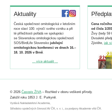
Aktuality
Předpla
Česká společnost ornitologická v letošním
Cena ročního
roce slaví 100. výročí svého vzniku a při
od čísla 1/20
té příležitosti pořádá ve spolupráci
Živy (tedy 59 
se Slovenskou ornitologickou společností
Dvouleté předp
SOS/BirdLife Slovensko
jubilejní
Zjistěte,
jak s
ornitologickou konferenci ve dnech 16.–
18. 10. 2026 v Brně
.
Podrobnější informace ke konferenci
... více aktualit ...
naleznete zde:
https://www.birdlife.cz/konference-2026/
Registrovat se můžete do 6. září.
Upozorňujeme, že termín pro odeslání
© 2026
Časopis ŽIVA
– Rozhled v oboru veškeré přírody.
abstraktu přihlášené přednášky nebo
posteru je už 30. června.
Založil roku 1853 J. E. Purkyně.
Vydává Nakladatelství Academia,
Středisko společných činností AV ČR, v. v. i., za podpory Akademie věd ČR.