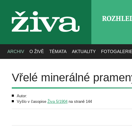
ROZHLE
živa
ARCHIV
O ŽIVĚ
TÉMATA
AKTUALITY
FOTOGALERI
Vřelé minerálné prameny
Autor:
Vyšlo v časopise
Živa 5/1904
na straně 144