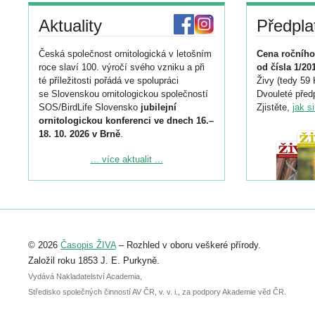
Aktuality
Předpla
Česká společnost ornitologická v letošním
Cena ročního
roce slaví 100. výročí svého vzniku a při
od čísla 1/20
té příležitosti pořádá ve spolupráci
Živy (tedy 59 
se Slovenskou ornitologickou společností
Dvouleté předp
SOS/BirdLife Slovensko
jubilejní
Zjistěte,
jak s
ornitologickou konferenci ve dnech 16.–
18. 10. 2026 v Brně
.
Podrobnější informace ke konferenci
... více aktualit ...
naleznete zde:
https://www.birdlife.cz/konference-2026/
Registrovat se můžete do 6. září.
Upozorňujeme, že termín pro odeslání
© 2026
Časopis ŽIVA
– Rozhled v oboru veškeré přírody.
abstraktu přihlášené přednášky nebo
posteru je už 30. června.
Založil roku 1853 J. E. Purkyně.
Vydává Nakladatelství Academia,
Středisko společných činností AV ČR, v. v. i., za podpory Akademie věd ČR.