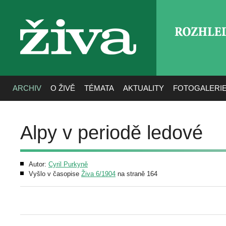
ROZHLE
živa
ARCHIV
O ŽIVĚ
TÉMATA
AKTUALITY
FOTOGALERI
Alpy v periodě ledové
Autor:
Cyril Purkyně
Vyšlo v časopise
Živa 6/1904
na straně 164