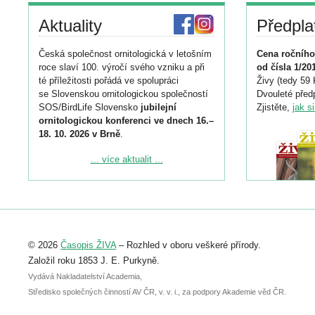
Aktuality
Předpla
Česká společnost ornitologická v letošním
Cena ročního
roce slaví 100. výročí svého vzniku a při
od čísla 1/20
té příležitosti pořádá ve spolupráci
Živy (tedy 59 
se Slovenskou ornitologickou společností
Dvouleté předp
SOS/BirdLife Slovensko
jubilejní
Zjistěte,
jak s
ornitologickou konferenci ve dnech 16.–
18. 10. 2026 v Brně
.
Podrobnější informace ke konferenci
... více aktualit ...
naleznete zde:
https://www.birdlife.cz/konference-2026/
Registrovat se můžete do 6. září.
Upozorňujeme, že termín pro odeslání
© 2026
Časopis ŽIVA
– Rozhled v oboru veškeré přírody.
abstraktu přihlášené přednášky nebo
posteru je už 30. června.
Založil roku 1853 J. E. Purkyně.
Vydává Nakladatelství Academia,
Středisko společných činností AV ČR, v. v. i., za podpory Akademie věd ČR.