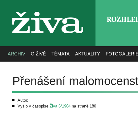
ROZHLE
živa
ARCHIV
O ŽIVĚ
TÉMATA
AKTUALITY
FOTOGALERI
Přenášení malomocenst
Autor:
Vyšlo v časopise
Živa 6/1904
na straně 180