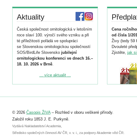
Aktuality
Předpla
Česká společnost ornitologická v letošním
Cena ročního
roce slaví 100. výročí svého vzniku a při
od čísla 1/20
té příležitosti pořádá ve spolupráci
Živy (tedy 59 
se Slovenskou ornitologickou společností
Dvouleté předp
SOS/BirdLife Slovensko
jubilejní
Zjistěte,
jak s
ornitologickou konferenci ve dnech 16.–
18. 10. 2026 v Brně
.
Podrobnější informace ke konferenci
... více aktualit ...
naleznete zde:
https://www.birdlife.cz/konference-2026/
Registrovat se můžete do 6. září.
Upozorňujeme, že termín pro odeslání
© 2026
Časopis ŽIVA
– Rozhled v oboru veškeré přírody.
abstraktu přihlášené přednášky nebo
posteru je už 30. června.
Založil roku 1853 J. E. Purkyně.
Vydává Nakladatelství Academia,
Středisko společných činností AV ČR, v. v. i., za podpory Akademie věd ČR.