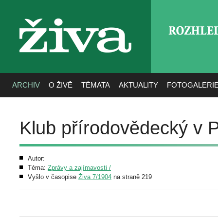
ROZHLE
živa
ARCHIV
O ŽIVĚ
TÉMATA
AKTUALITY
FOTOGALERI
Klub přírodovědecký v 
Autor:
Téma:
Zprávy a zajímavosti /
Vyšlo v časopise
Živa 7/1904
na straně 219