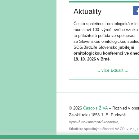
Aktuality
Česká společnost ornitologická v le
roce slaví 100. výročí svého vzniku 
té příležitosti pořádá ve spolupráci
se Slovenskou ornitologickou společ
SOS/BirdLife Slovensko
jubilejní
ornitologickou konferenci ve dnec
18. 10. 2026 v Brně
.
Podrobnější informace ke konferenc
... více aktualit ...
naleznete zde:
https://www.birdlife.cz/konference-2
Registrovat se můžete do 6. září.
Upozorňujeme, že termín pro odeslá
© 2026
Časopis ŽIVA
– Rozhled v obor
abstraktu přihlášené přednášky neb
posteru je už 30. června.
Založil roku 1853 J. E. Purkyně.
Vydává Nakladatelství Academia,
Středisko společných činností AV ČR, v. v. i.