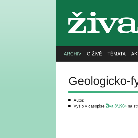
živa
ARCHIV
O ŽIVĚ
TÉMATA
AK
Geologicko-f
Autor:
Vyšlo v časopise
Živa 8/1904
na st