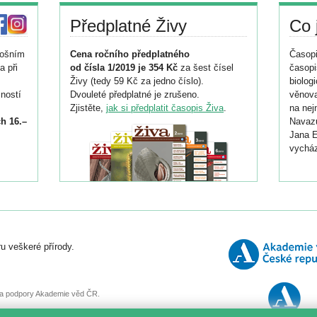
Předplatné Živy
Co 
tošním
Cena ročního předplatného
Časopi
a při
od čísla 1/2019 je 354 Kč
za šest čísel
časopi
Živy (tedy 59 Kč za jedno číslo).
biolog
ností
Dvouleté předplatné je zrušeno.
věnova
Zjistěte,
jak si předplatit časopis Živa
.
na nej
h 16.–
Navazu
Jana E
vycház
i
026/
ní
u veškeré přírody.
o
, za podpory Akademie věd ČR.