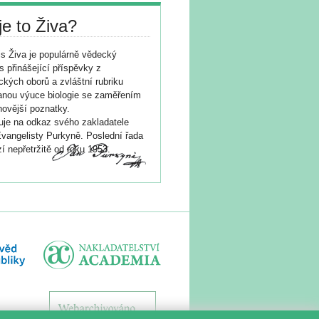
je to Živa?
s Živa je populárně vědecký
s přinášející příspěvky z
ických oborů a zvláštní rubriku
nou výuce biologie se zaměřením
novější poznatky.
je na odkaz svého zakladatele
vangelisty Purkyně. Poslední řada
í nepřetržitě od roku 1953.