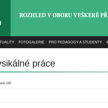
ROZHLED V OBORU VEŠ
TUALITY
FOTOGALERIE
PRO PEDAGOGY A STUDENTY
ysikálné práce
raně 246