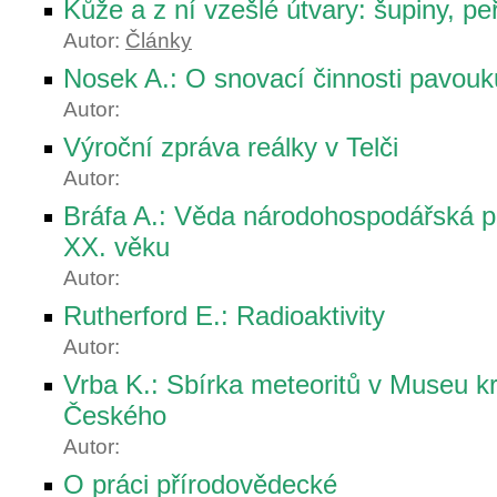
Kůže a z ní vzešlé útvary: šupiny, peř
Autor:
Články
Nosek A.: O snovací činnosti pavouk
Autor:
Výroční zpráva reálky v Telči
Autor:
Bráfa A.: Věda národohospodářská 
XX. věku
Autor:
Rutherford E.: Radioaktivity
Autor:
Vrba K.: Sbírka meteoritů v Museu kr
Českého
Autor:
O práci přírodovědecké