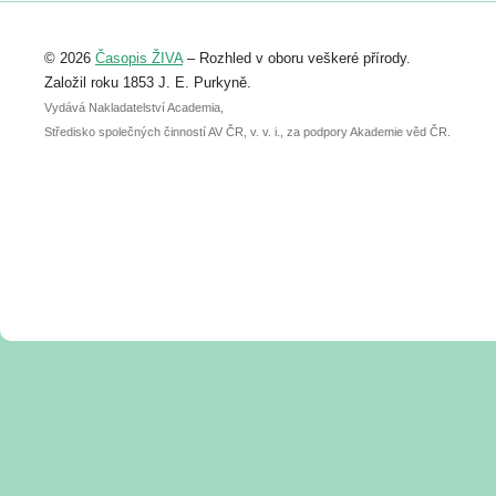
Registrovat se můžete do 6. září.
Upozorňujeme, že termín pro odeslání
© 2026
Časopis ŽIVA
– Rozhled v oboru veškeré přírody.
abstraktu přihlášené přednášky nebo
posteru je už 30. června.
Založil roku 1853 J. E. Purkyně.
Vydává Nakladatelství Academia,
Středisko společných činností AV ČR, v. v. i., za podpory Akademie věd ČR.