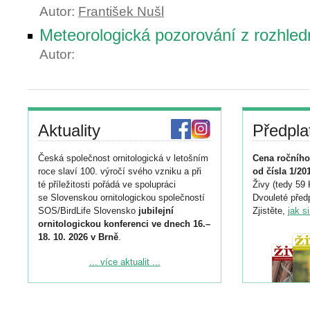
Autor:
František Nušl
Meteorologická pozorování z rozhled
Autor:
Aktuality
Předpla
Česká společnost ornitologická v letošním
Cena ročního
roce slaví 100. výročí svého vzniku a při
od čísla 1/20
té příležitosti pořádá ve spolupráci
Živy (tedy 59 
se Slovenskou ornitologickou společností
Dvouleté předp
SOS/BirdLife Slovensko
jubilejní
Zjistěte,
jak s
ornitologickou konferenci ve dnech 16.–
18. 10. 2026 v Brně
.
Podrobnější informace ke konferenci
... více aktualit ...
naleznete zde:
https://www.birdlife.cz/konference-2026/