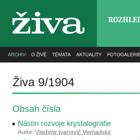
ROZHLE
živa
ARCHIV
O ŽIVĚ
TÉMATA
AKTUALITY
FOTOGALERI
Živa 9/1904
Obsah čísla
Nástin rozvoje krystalografie
Autor:
Vladimir Ivanovič Vernadskij