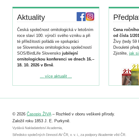
Aktuality
Předpla
Česká společnost ornitologická v letošním
Cena ročního
roce slaví 100. výročí svého vzniku a při
od čísla 1/20
té příležitosti pořádá ve spolupráci
Živy (tedy 59 
se Slovenskou ornitologickou společností
Dvouleté předp
SOS/BirdLife Slovensko
jubilejní
Zjistěte,
jak s
ornitologickou konferenci ve dnech 16.–
18. 10. 2026 v Brně
.
Podrobnější informace ke konferenci
... více aktualit ...
naleznete zde:
https://www.birdlife.cz/konference-2026/
Registrovat se můžete do 6. září.
Upozorňujeme, že termín pro odeslání
© 2026
Časopis ŽIVA
– Rozhled v oboru veškeré přírody.
abstraktu přihlášené přednášky nebo
posteru je už 30. června.
Založil roku 1853 J. E. Purkyně.
Vydává Nakladatelství Academia,
Středisko společných činností AV ČR, v. v. i., za podpory Akademie věd ČR.