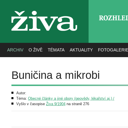
ROZHLE
živa
ARCHIV
O ŽIVĚ
TÉMATA
AKTUALITY
FOTOGALERI
Buničina a mikrobi
Autor:
Téma:
Obecné články a jiné obory (geovědy, lékařství aj.) /
Vyšlo v časopise
Živa 9/1904
na straně 276