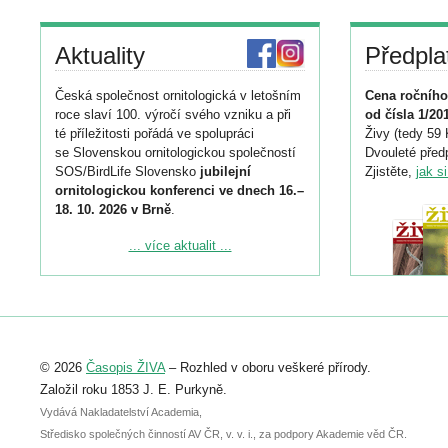
Aktuality
Předpla
Česká společnost ornitologická v letošním
Cena ročního
roce slaví 100. výročí svého vzniku a při
od čísla 1/20
té příležitosti pořádá ve spolupráci
Živy (tedy 59 
se Slovenskou ornitologickou společností
Dvouleté předp
SOS/BirdLife Slovensko
jubilejní
Zjistěte,
jak s
ornitologickou konferenci ve dnech 16.–
18. 10. 2026 v Brně
.
Podrobnější informace ke konferenci
... více aktualit ...
naleznete zde:
https://www.birdlife.cz/konference-2026/
Registrovat se můžete do 6. září.
Upozorňujeme, že termín pro odeslání
© 2026
Časopis ŽIVA
– Rozhled v oboru veškeré přírody.
abstraktu přihlášené přednášky nebo
posteru je už 30. června.
Založil roku 1853 J. E. Purkyně.
Vydává Nakladatelství Academia,
Středisko společných činností AV ČR, v. v. i., za podpory Akademie věd ČR.