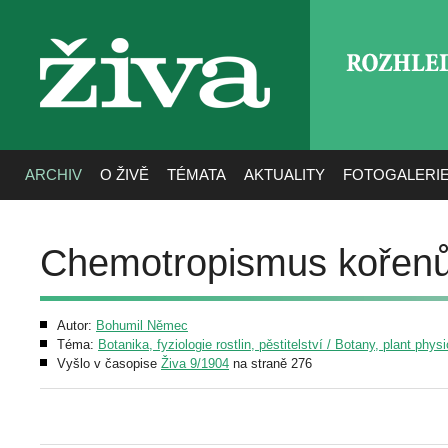
ROZHLE
živa
ARCHIV
O ŽIVĚ
TÉMATA
AKTUALITY
FOTOGALERI
Chemotropismus kořen
Autor:
Bohumil Němec
Téma:
Botanika, fyziologie rostlin, pěstitelství / Botany, plant phys
Vyšlo v časopise
Živa 9/1904
na straně 276