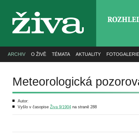
ROZHLE
živa
ARCHIV
O ŽIVĚ
TÉMATA
AKTUALITY
FOTOGALERI
Meteorologická pozorová
Autor:
Vyšlo v časopise
Živa 9/1904
na straně 288