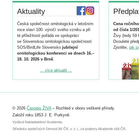
Aktuality
Předpla
Česká společnost ornitologická v letošním
Cena ročního
roce slaví 100. výročí svého vzniku a při
od čísla 1/20
té příležitosti pořádá ve spolupráci
Živy (tedy 59 
se Slovenskou ornitologickou společností
Dvouleté předp
SOS/BirdLife Slovensko
jubilejní
Zjistěte,
jak s
ornitologickou konferenci ve dnech 16.–
18. 10. 2026 v Brně
.
Podrobnější informace ke konferenci
... více aktualit ...
naleznete zde:
https://www.birdlife.cz/konference-2026/
Registrovat se můžete do 6. září.
Upozorňujeme, že termín pro odeslání
© 2026
Časopis ŽIVA
– Rozhled v oboru veškeré přírody.
abstraktu přihlášené přednášky nebo
posteru je už 30. června.
Založil roku 1853 J. E. Purkyně.
Vydává Nakladatelství Academia,
Středisko společných činností AV ČR, v. v. i., za podpory Akademie věd ČR.