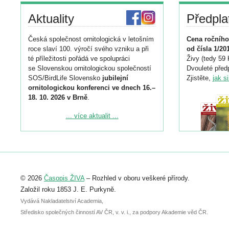
Aktuality
Předpla
Česká společnost ornitologická v letošním
Cena ročního
roce slaví 100. výročí svého vzniku a při
od čísla 1/20
té příležitosti pořádá ve spolupráci
Živy (tedy 59 
se Slovenskou ornitologickou společností
Dvouleté předp
SOS/BirdLife Slovensko
jubilejní
Zjistěte,
jak s
ornitologickou konferenci ve dnech 16.–
18. 10. 2026 v Brně
.
Podrobnější informace ke konferenci
... více aktualit ...
naleznete zde:
https://www.birdlife.cz/konference-2026/
Registrovat se můžete do 6. září.
Upozorňujeme, že termín pro odeslání
© 2026
Časopis ŽIVA
– Rozhled v oboru veškeré přírody.
abstraktu přihlášené přednášky nebo
posteru je už 30. června.
Založil roku 1853 J. E. Purkyně.
Vydává Nakladatelství Academia,
Středisko společných činností AV ČR, v. v. i., za podpory Akademie věd ČR.