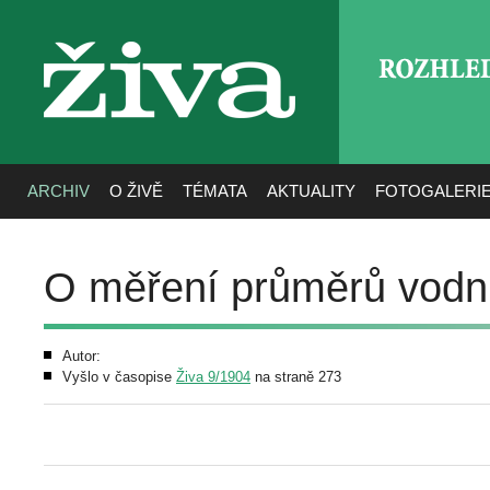
ROZHLE
živa
ARCHIV
O ŽIVĚ
TÉMATA
AKTUALITY
FOTOGALERI
O měření průměrů vodn
Autor:
Vyšlo v časopise
Živa 9/1904
na straně 273