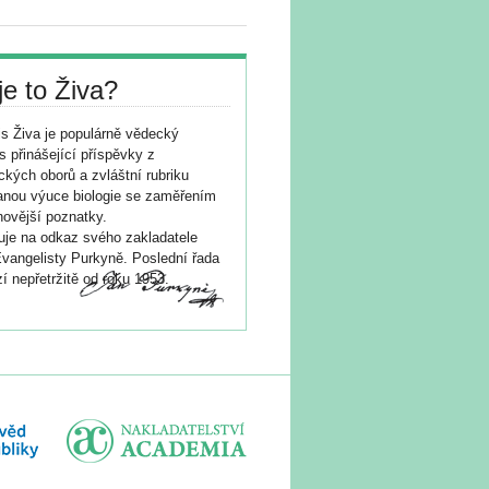
je to Živa?
s Živa je populárně vědecký
s přinášející příspěvky z
ických oborů a zvláštní rubriku
nou výuce biologie se zaměřením
novější poznatky.
je na odkaz svého zakladatele
vangelisty Purkyně. Poslední řada
í nepřetržitě od roku 1953.