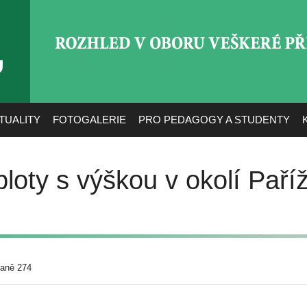
ROZHLED V OBORU VEŠ
TUALITY
FOTOGALERIE
PRO PEDAGOGY A STUDENTY
loty s výškou v okolí Paříž
raně 274