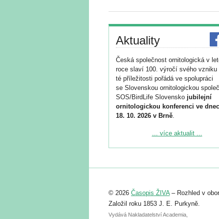
Aktuality
Česká společnost ornitologická v le
roce slaví 100. výročí svého vzniku 
té příležitosti pořádá ve spolupráci
se Slovenskou ornitologickou společ
SOS/BirdLife Slovensko
jubilejní
ornitologickou konferenci ve dnec
18. 10. 2026 v Brně
.
Podrobnější informace ke konferenc
... více aktualit ...
naleznete zde:
https://www.birdlife.cz/konference-2
Registrovat se můžete do 6. září.
Upozorňujeme, že termín pro odeslá
© 2026
Časopis ŽIVA
– Rozhled v obor
abstraktu přihlášené přednášky neb
posteru je už 30. června.
Založil roku 1853 J. E. Purkyně.
Vydává Nakladatelství Academia,