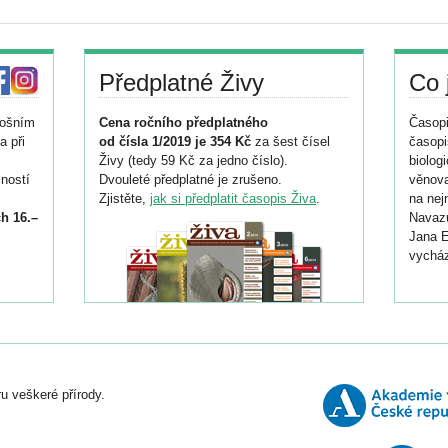
Předplatné Živy
Co 
tošním
Cena ročního předplatného
Časopi
a při
od čísla 1/2019 je 354 Kč
za šest čísel
časopi
Živy (tedy 59 Kč za jedno číslo).
biolog
ností
Dvouleté předplatné je zrušeno.
věnova
Zjistěte,
jak si předplatit časopis Živa
.
na nej
h 16.–
Navazu
Jana E
vycház
i
026/
ní
u veškeré přírody.
o