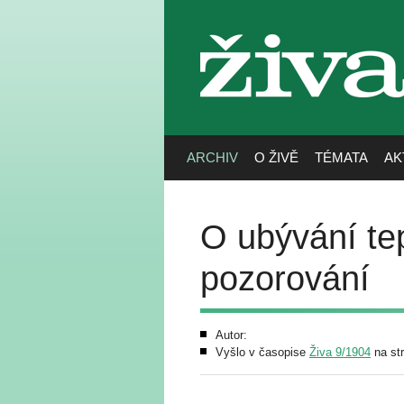
živa
ARCHIV
O ŽIVĚ
TÉMATA
AK
O ubývání tep
pozorování
Autor:
Vyšlo v časopise
Živa 9/1904
na st