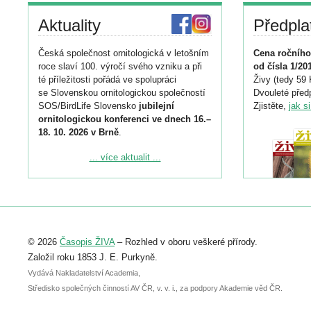
Aktuality
Předpla
Česká společnost ornitologická v letošním
Cena ročního
roce slaví 100. výročí svého vzniku a při
od čísla 1/20
té příležitosti pořádá ve spolupráci
Živy (tedy 59 
se Slovenskou ornitologickou společností
Dvouleté předp
SOS/BirdLife Slovensko
jubilejní
Zjistěte,
jak s
ornitologickou konferenci ve dnech 16.–
18. 10. 2026 v Brně
.
Podrobnější informace ke konferenci
... více aktualit ...
naleznete zde:
https://www.birdlife.cz/konference-2026/
Registrovat se můžete do 6. září.
Upozorňujeme, že termín pro odeslání
© 2026
Časopis ŽIVA
– Rozhled v oboru veškeré přírody.
abstraktu přihlášené přednášky nebo
posteru je už 30. června.
Založil roku 1853 J. E. Purkyně.
Vydává Nakladatelství Academia,
Středisko společných činností AV ČR, v. v. i., za podpory Akademie věd ČR.