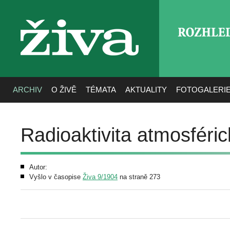
ROZHLE
živa
ARCHIV
O ŽIVĚ
TÉMATA
AKTUALITY
FOTOGALERI
Radioaktivita atmosféri
Autor:
Vyšlo v časopise
Živa 9/1904
na straně 273