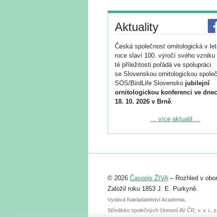
Aktuality
Česká společnost ornitologická v le
roce slaví 100. výročí svého vzniku 
té příležitosti pořádá ve spolupráci
se Slovenskou ornitologickou společ
SOS/BirdLife Slovensko
jubilejní
ornitologickou konferenci ve dnec
18. 10. 2026 v Brně
.
Podrobnější informace ke konferenc
... více aktualit ...
naleznete zde:
https://www.birdlife.cz/konference-2
Registrovat se můžete do 6. září.
Upozorňujeme, že termín pro odeslá
© 2026
Časopis ŽIVA
– Rozhled v obor
abstraktu přihlášené přednášky neb
posteru je už 30. června.
Založil roku 1853 J. E. Purkyně.
Vydává Nakladatelství Academia,
Středisko společných činností AV ČR, v. v. i.