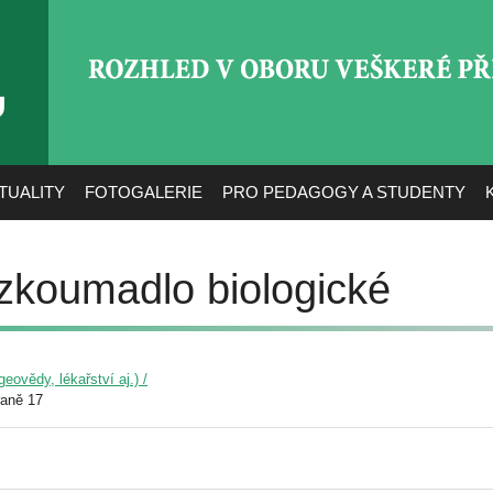
ROZHLED V OBORU VEŠ
TUALITY
FOTOGALERIE
PRO PEDAGOGY A STUDENTY
 zkoumadlo biologické
eovědy, lékařství aj.) /
raně 17