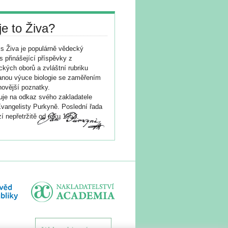
je to Živa?
s Živa je populárně vědecký
s přinášející příspěvky z
ických oborů a zvláštní rubriku
nou výuce biologie se zaměřením
novější poznatky.
je na odkaz svého zakladatele
vangelisty Purkyně. Poslední řada
í nepřetržitě od roku 1953.