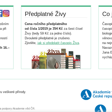
Předplatné Živy
Co 
tošním
Cena ročního předplatného
Časopi
a při
od čísla 1/2019 je 354 Kč
za šest čísel
časopi
Živy (tedy 59 Kč za jedno číslo).
biolog
ností
Dvouleté předplatné je zrušeno.
věnova
Zjistěte,
jak si předplatit časopis Živa
.
na nej
h 16.–
Navazu
Jana E
vycház
i
026/
ní
u veškeré přírody.
o
, za podpory Akademie věd ČR.