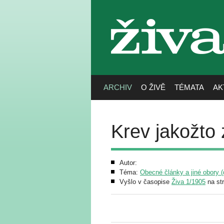
živa
ARCHIV
O ŽIVĚ
TÉMATA
AK
Krev jakožto
Autor:
Téma:
Obecné články a jiné obory (g
Vyšlo v časopise
Živa 1/1905
na st