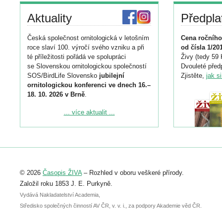
Aktuality
Předpla
Česká společnost ornitologická v letošním
Cena ročního
roce slaví 100. výročí svého vzniku a při
od čísla 1/20
té příležitosti pořádá ve spolupráci
Živy (tedy 59 
se Slovenskou ornitologickou společností
Dvouleté předp
SOS/BirdLife Slovensko
jubilejní
Zjistěte,
jak s
ornitologickou konferenci ve dnech 16.–
18. 10. 2026 v Brně
.
Podrobnější informace ke konferenci
... více aktualit ...
naleznete zde:
https://www.birdlife.cz/konference-2026/
Registrovat se můžete do 6. září.
Upozorňujeme, že termín pro odeslání
© 2026
Časopis ŽIVA
– Rozhled v oboru veškeré přírody.
abstraktu přihlášené přednášky nebo
posteru je už 30. června.
Založil roku 1853 J. E. Purkyně.
Vydává Nakladatelství Academia,
Středisko společných činností AV ČR, v. v. i., za podpory Akademie věd ČR.