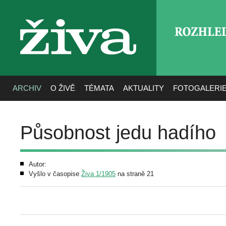
ROZHLE
živa
ARCHIV
O ŽIVĚ
TÉMATA
AKTUALITY
FOTOGALERI
Působnost jedu hadího
Autor:
Vyšlo v časopise
Živa 1/1905
na straně 21