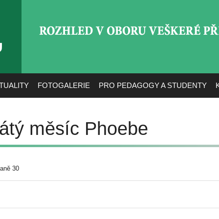
ROZHLED V OBORU VEŠ
TUALITY
FOTOGALERIE
PRO PEDAGOGY A STUDENTY
vátý měsíc Phoebe
raně 30