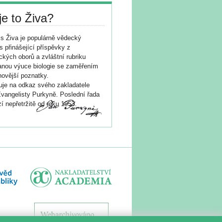
je to Živa?
s Živa je populárně vědecký
s přinášející příspěvky z
ických oborů a zvláštní rubriku
nou výuce biologie se zaměřením
novější poznatky.
je na odkaz svého zakladatele
vangelisty Purkyně. Poslední řada
í nepřetržitě od roku 1953.