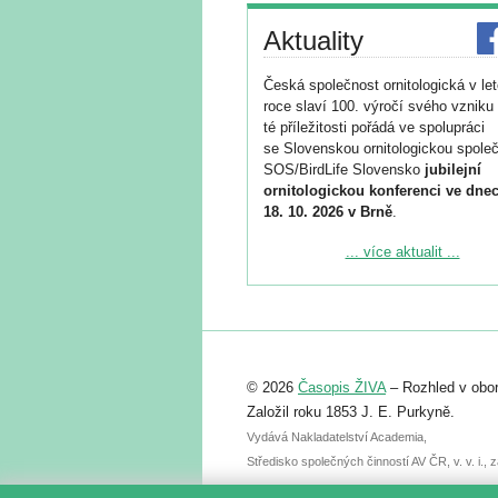
Aktuality
Česká společnost ornitologická v le
roce slaví 100. výročí svého vzniku 
té příležitosti pořádá ve spolupráci
se Slovenskou ornitologickou společ
SOS/BirdLife Slovensko
jubilejní
ornitologickou konferenci ve dnec
18. 10. 2026 v Brně
.
Podrobnější informace ke konferenc
... více aktualit ...
naleznete zde:
https://www.birdlife.cz/konference-2
Registrovat se můžete do 6. září.
Upozorňujeme, že termín pro odeslá
© 2026
Časopis ŽIVA
– Rozhled v obor
abstraktu přihlášené přednášky neb
posteru je už 30. června.
Založil roku 1853 J. E. Purkyně.
Vydává Nakladatelství Academia,
Středisko společných činností AV ČR, v. v. i.