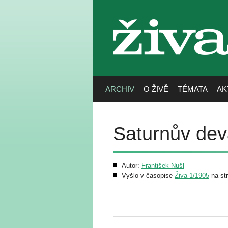
živa
ARCHIV
O ŽIVĚ
TÉMATA
AK
Saturnův de
Autor:
František Nušl
Vyšlo v časopise
Živa 1/1905
na st