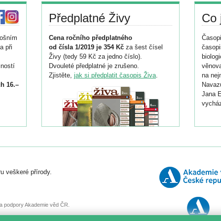
Předplatné Živy
Co 
tošním
Cena ročního předplatného
Časopi
a při
od čísla 1/2019 je 354 Kč
za šest čísel
časopi
Živy (tedy 59 Kč za jedno číslo).
biolog
ností
Dvouleté předplatné je zrušeno.
věnova
Zjistěte,
jak si předplatit časopis Živa
.
na nej
h 16.–
Navazu
Jana E
vycház
i
026/
ní
u veškeré přírody.
o
, za podpory Akademie věd ČR.