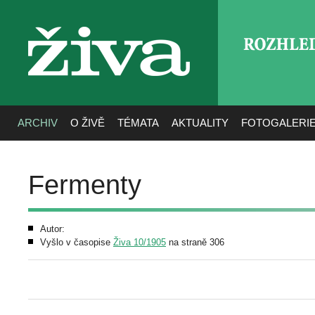
ROZHLE
živa
ARCHIV
O ŽIVĚ
TÉMATA
AKTUALITY
FOTOGALERI
Fermenty
Autor:
Vyšlo v časopise
Živa 10/1905
na straně 306