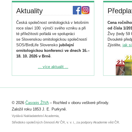
Aktuality
Předpla
Česká společnost ornitologická v letošním
Cena ročního
roce slaví 100. výročí svého vzniku a při
od čísla 1/20
té příležitosti pořádá ve spolupráci
Živy (tedy 59 
se Slovenskou ornitologickou společností
Dvouleté předp
SOS/BirdLife Slovensko
jubilejní
Zjistěte,
jak s
ornitologickou konferenci ve dnech 16.–
18. 10. 2026 v Brně
.
Podrobnější informace ke konferenci
... více aktualit ...
naleznete zde:
https://www.birdlife.cz/konference-2026/
Registrovat se můžete do 6. září.
Upozorňujeme, že termín pro odeslání
© 2026
Časopis ŽIVA
– Rozhled v oboru veškeré přírody.
abstraktu přihlášené přednášky nebo
posteru je už 30. června.
Založil roku 1853 J. E. Purkyně.
Vydává Nakladatelství Academia,
Středisko společných činností AV ČR, v. v. i., za podpory Akademie věd ČR.