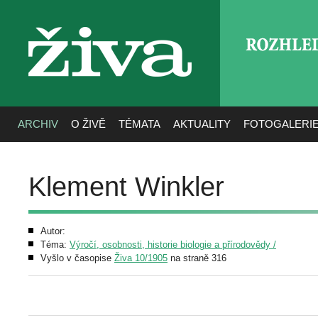
ROZHLE
živa
ARCHIV
O ŽIVĚ
TÉMATA
AKTUALITY
FOTOGALERI
Klement Winkler
Autor:
Téma:
Výročí, osobnosti, historie biologie a přírodovědy /
Vyšlo v časopise
Živa 10/1905
na straně 316