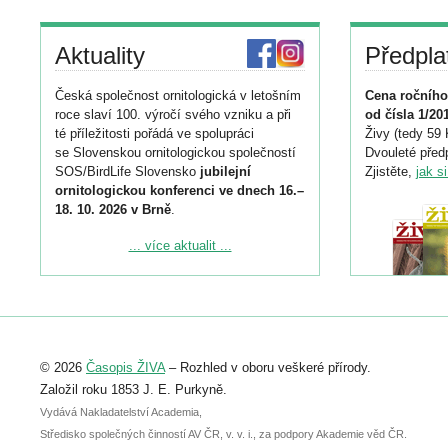
Aktuality
Předpla
Česká společnost ornitologická v letošním
Cena ročního
roce slaví 100. výročí svého vzniku a při
od čísla 1/20
té příležitosti pořádá ve spolupráci
Živy (tedy 59 
se Slovenskou ornitologickou společností
Dvouleté předp
SOS/BirdLife Slovensko
jubilejní
Zjistěte,
jak s
ornitologickou konferenci ve dnech 16.–
18. 10. 2026 v Brně
.
Podrobnější informace ke konferenci
... více aktualit ...
naleznete zde:
https://www.birdlife.cz/konference-2026/
Registrovat se můžete do 6. září.
Upozorňujeme, že termín pro odeslání
© 2026
Časopis ŽIVA
– Rozhled v oboru veškeré přírody.
abstraktu přihlášené přednášky nebo
posteru je už 30. června.
Založil roku 1853 J. E. Purkyně.
Vydává Nakladatelství Academia,
Středisko společných činností AV ČR, v. v. i., za podpory Akademie věd ČR.