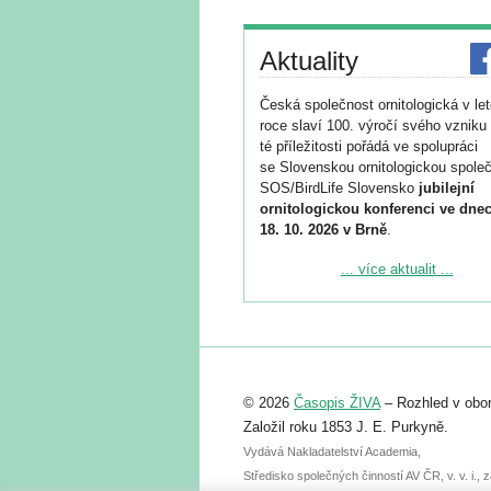
Aktuality
Česká společnost ornitologická v le
roce slaví 100. výročí svého vzniku 
té příležitosti pořádá ve spolupráci
se Slovenskou ornitologickou společ
SOS/BirdLife Slovensko
jubilejní
ornitologickou konferenci ve dnec
18. 10. 2026 v Brně
.
Podrobnější informace ke konferenc
... více aktualit ...
naleznete zde:
https://www.birdlife.cz/konference-2
Registrovat se můžete do 6. září.
Upozorňujeme, že termín pro odeslá
© 2026
Časopis ŽIVA
– Rozhled v obor
abstraktu přihlášené přednášky neb
posteru je už 30. června.
Založil roku 1853 J. E. Purkyně.
Vydává Nakladatelství Academia,
Středisko společných činností AV ČR, v. v. i.