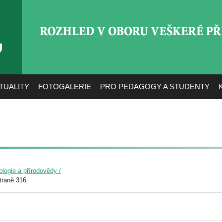
ROZHLED V OBORU VEŠ
TUALITY
FOTOGALERIE
PRO PEDAGOGY A STUDENTY
ologie a přírodovědy /
traně 316