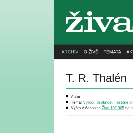
živa
ARCHIV
O ŽIVĚ
TÉMATA
AK
T. R. Thalén
Autor:
Téma:
Výročí, osobnosti, historie bi
Vyšlo v časopise
Živa 10/1905
na s