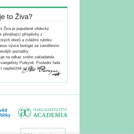
je to Živa?
s Živa je populárně vědecký
s přinášející příspěvky z
ických oborů a zvláštní rubriku
nou výuce biologie se zaměřením
novější poznatky.
je na odkaz svého zakladatele
vangelisty Purkyně. Poslední řada
í nepřetržitě od roku 1953.