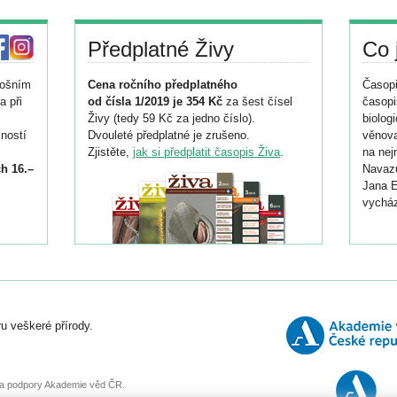
Předplatné Živy
Co 
tošním
Cena ročního předplatného
Časopi
a při
od čísla 1/2019 je 354 Kč
za šest čísel
časopi
Živy (tedy 59 Kč za jedno číslo).
biolog
ností
Dvouleté předplatné je zrušeno.
věnova
Zjistěte,
jak si předplatit časopis Živa
.
na nej
h 16.–
Navazu
Jana E
vycház
i
026/
ní
u veškeré přírody.
o
, za podpory Akademie věd ČR.