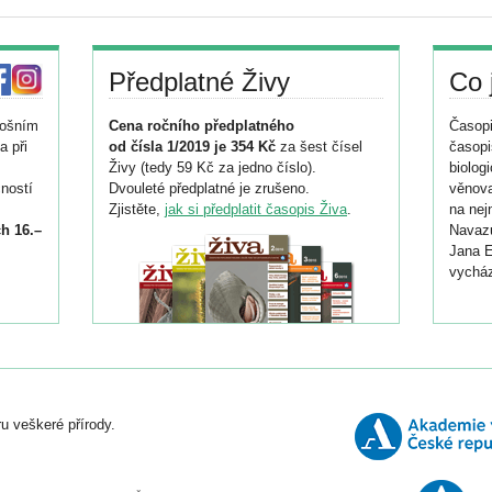
Předplatné Živy
Co 
tošním
Cena ročního předplatného
Časopi
a při
od čísla 1/2019 je 354 Kč
za šest čísel
časopi
Živy (tedy 59 Kč za jedno číslo).
biolog
ností
Dvouleté předplatné je zrušeno.
věnova
Zjistěte,
jak si předplatit časopis Živa
.
na nej
h 16.–
Navazu
Jana E
vycház
i
026/
ní
u veškeré přírody.
o