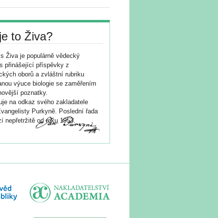
je to Živa?
s Živa je populárně vědecký
s přinášející příspěvky z
ických oborů a zvláštní rubriku
nou výuce biologie se zaměřením
novější poznatky.
je na odkaz svého zakladatele
vangelisty Purkyně. Poslední řada
í nepřetržitě od roku 1953.