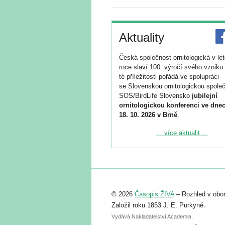
Aktuality
Česká společnost ornitologická v le
roce slaví 100. výročí svého vzniku 
té příležitosti pořádá ve spolupráci
se Slovenskou ornitologickou společ
SOS/BirdLife Slovensko
jubilejní
ornitologickou konferenci ve dnec
18. 10. 2026 v Brně
.
Podrobnější informace ke konferenc
... více aktualit ...
naleznete zde:
https://www.birdlife.cz/konference-2
Registrovat se můžete do 6. září.
Upozorňujeme, že termín pro odeslá
© 2026
Časopis ŽIVA
– Rozhled v obor
abstraktu přihlášené přednášky neb
posteru je už 30. června.
Založil roku 1853 J. E. Purkyně.
Vydává Nakladatelství Academia,