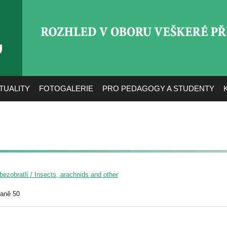
ROZHLED V OBORU VEŠ
TUALITY
FOTOGALERIE
PRO PEDAGOGY A STUDENTY
ezobratlí / Insects, arachnids and other
raně 50