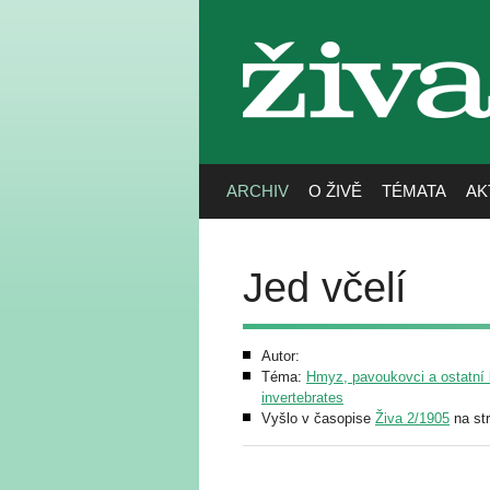
živa
ARCHIV
O ŽIVĚ
TÉMATA
AK
Jed včelí
Autor:
Téma:
Hmyz, pavoukovci a ostatní b
invertebrates
Vyšlo v časopise
Živa 2/1905
na st