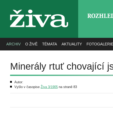
ROZHLE
živa
ARCHIV
O ŽIVĚ
TÉMATA
AKTUALITY
FOTOGALERI
Minerály rtuť chovající j
Autor:
Vyšlo v časopise
Živa 3/1905
na straně 83