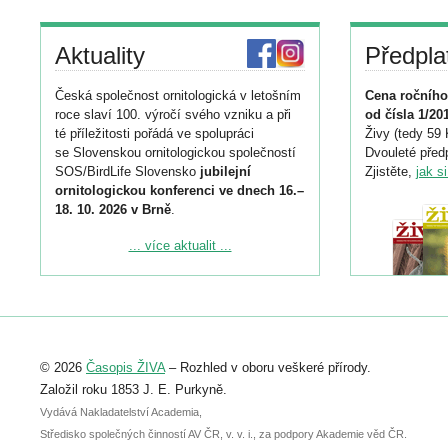
Aktuality
Předpla
Česká společnost ornitologická v letošním
Cena ročního
roce slaví 100. výročí svého vzniku a při
od čísla 1/20
té příležitosti pořádá ve spolupráci
Živy (tedy 59 
se Slovenskou ornitologickou společností
Dvouleté předp
SOS/BirdLife Slovensko
jubilejní
Zjistěte,
jak s
ornitologickou konferenci ve dnech 16.–
18. 10. 2026 v Brně
.
Podrobnější informace ke konferenci
... více aktualit ...
naleznete zde:
https://www.birdlife.cz/konference-2026/
Registrovat se můžete do 6. září.
Upozorňujeme, že termín pro odeslání
© 2026
Časopis ŽIVA
– Rozhled v oboru veškeré přírody.
abstraktu přihlášené přednášky nebo
posteru je už 30. června.
Založil roku 1853 J. E. Purkyně.
Vydává Nakladatelství Academia,
Středisko společných činností AV ČR, v. v. i., za podpory Akademie věd ČR.