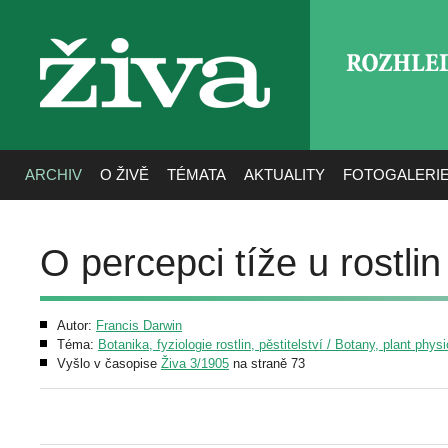
ROZHLE
živa
ARCHIV
O ŽIVĚ
TÉMATA
AKTUALITY
FOTOGALERI
O percepci tíže u rostlin
Autor:
Francis Darwin
Téma:
Botanika, fyziologie rostlin, pěstitelství / Botany, plant phys
Vyšlo v časopise
Živa 3/1905
na straně 73