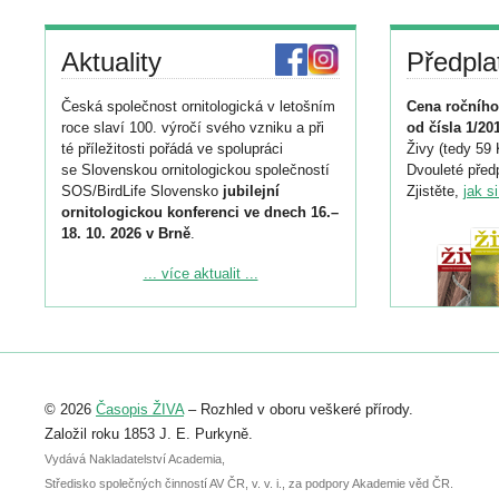
Aktuality
Předpla
Česká společnost ornitologická v letošním
Cena ročního
roce slaví 100. výročí svého vzniku a při
od čísla 1/20
té příležitosti pořádá ve spolupráci
Živy (tedy 59 
se Slovenskou ornitologickou společností
Dvouleté předp
SOS/BirdLife Slovensko
jubilejní
Zjistěte,
jak s
ornitologickou konferenci ve dnech 16.–
18. 10. 2026 v Brně
.
Podrobnější informace ke konferenci
... více aktualit ...
naleznete zde:
https://www.birdlife.cz/konference-2026/
Registrovat se můžete do 6. září.
Upozorňujeme, že termín pro odeslání
© 2026
Časopis ŽIVA
– Rozhled v oboru veškeré přírody.
abstraktu přihlášené přednášky nebo
posteru je už 30. června.
Založil roku 1853 J. E. Purkyně.
Vydává Nakladatelství Academia,
Středisko společných činností AV ČR, v. v. i., za podpory Akademie věd ČR.