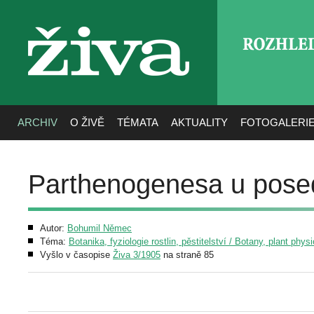
ROZHLE
živa
ARCHIV
O ŽIVĚ
TÉMATA
AKTUALITY
FOTOGALERI
Parthenogenesa u pose
Autor:
Bohumil Němec
Téma:
Botanika, fyziologie rostlin, pěstitelství / Botany, plant phys
Vyšlo v časopise
Živa 3/1905
na straně 85