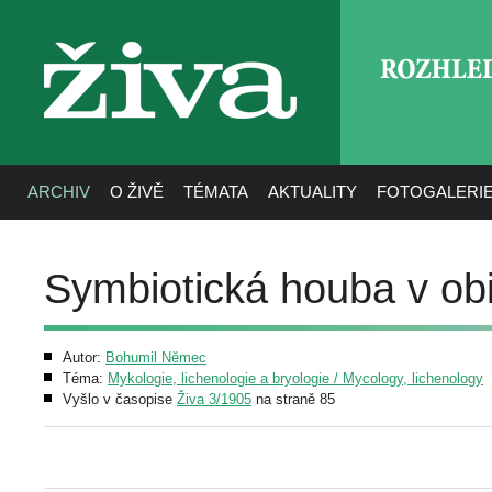
ROZHLE
živa
ARCHIV
O ŽIVĚ
TÉMATA
AKTUALITY
FOTOGALERI
Symbiotická houba v ob
Autor:
Bohumil Němec
Téma:
Mykologie, lichenologie a bryologie / Mycology, lichenology
Vyšlo v časopise
Živa 3/1905
na straně 85