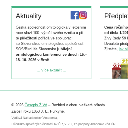
Aktuality
Předpla
Česká společnost ornitologická v letošním
Cena ročního
roce slaví 100. výročí svého vzniku a při
od čísla 1/20
té příležitosti pořádá ve spolupráci
Živy (tedy 59 
se Slovenskou ornitologickou společností
Dvouleté předp
SOS/BirdLife Slovensko
jubilejní
Zjistěte,
jak s
ornitologickou konferenci ve dnech 16.–
18. 10. 2026 v Brně
.
Podrobnější informace ke konferenci
... více aktualit ...
naleznete zde:
https://www.birdlife.cz/konference-2026/
Registrovat se můžete do 6. září.
Upozorňujeme, že termín pro odeslání
© 2026
Časopis ŽIVA
– Rozhled v oboru veškeré přírody.
abstraktu přihlášené přednášky nebo
posteru je už 30. června.
Založil roku 1853 J. E. Purkyně.
Vydává Nakladatelství Academia,
Středisko společných činností AV ČR, v. v. i., za podpory Akademie věd ČR.