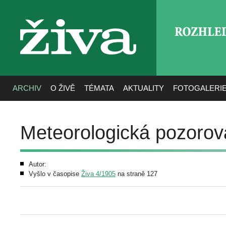
ROZHLE
živa
ARCHIV
O ŽIVĚ
TÉMATA
AKTUALITY
FOTOGALERI
Meteorologická pozorová
Autor:
Vyšlo v časopise
Živa 4/1905
na straně 127