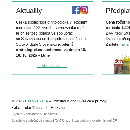
Aktuality
Předpla
Česká společnost ornitologická v letošním
Cena ročního
roce slaví 100. výročí svého vzniku a při
od čísla 1/20
té příležitosti pořádá ve spolupráci
Živy (tedy 59 
se Slovenskou ornitologickou společností
Dvouleté předp
SOS/BirdLife Slovensko
jubilejní
Zjistěte,
jak s
ornitologickou konferenci ve dnech 16.–
18. 10. 2026 v Brně
.
Podrobnější informace ke konferenci
... více aktualit ...
naleznete zde:
https://www.birdlife.cz/konference-2026/
Registrovat se můžete do 6. září.
Upozorňujeme, že termín pro odeslání
© 2026
Časopis ŽIVA
– Rozhled v oboru veškeré přírody.
abstraktu přihlášené přednášky nebo
posteru je už 30. června.
Založil roku 1853 J. E. Purkyně.
Vydává Nakladatelství Academia,
Středisko společných činností AV ČR, v. v. i., za podpory Akademie věd ČR.