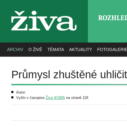
ROZHLE
živa
ARCHIV
O ŽIVĚ
TÉMATA
AKTUALITY
FOTOGALERI
Průmysl zhuštěné uhliči
Autor:
Vyšlo v časopise
Živa 4/1905
na straně 118