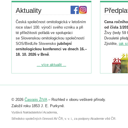
Aktuality
Předpla
Česká společnost ornitologická v letošním
Cena ročního
roce slaví 100. výročí svého vzniku a při
od čísla 1/20
té příležitosti pořádá ve spolupráci
Živy (tedy 59 
se Slovenskou ornitologickou společností
Dvouleté předp
SOS/BirdLife Slovensko
jubilejní
Zjistěte,
jak s
ornitologickou konferenci ve dnech 16.–
18. 10. 2026 v Brně
.
Podrobnější informace ke konferenci
... více aktualit ...
naleznete zde:
https://www.birdlife.cz/konference-2026/
Registrovat se můžete do 6. září.
Upozorňujeme, že termín pro odeslání
© 2026
Časopis ŽIVA
– Rozhled v oboru veškeré přírody.
abstraktu přihlášené přednášky nebo
posteru je už 30. června.
Založil roku 1853 J. E. Purkyně.
Vydává Nakladatelství Academia,
Středisko společných činností AV ČR, v. v. i., za podpory Akademie věd ČR.