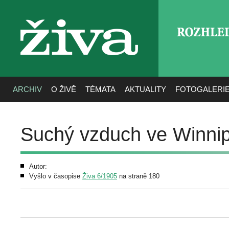
ROZHLE
živa
ARCHIV
O ŽIVĚ
TÉMATA
AKTUALITY
FOTOGALERI
Suchý vzduch ve Winnip
Autor:
Vyšlo v časopise
Živa 6/1905
na straně 180