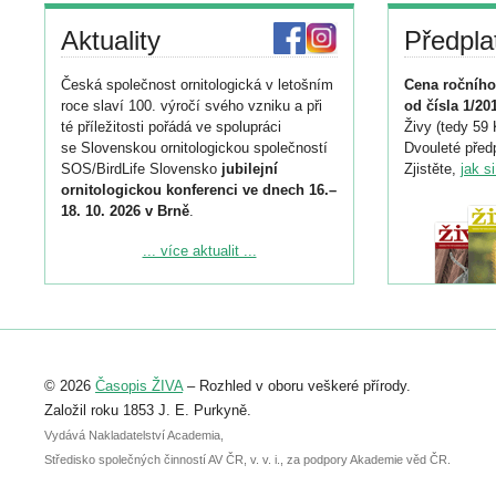
Aktuality
Předpla
Česká společnost ornitologická v letošním
Cena ročního
roce slaví 100. výročí svého vzniku a při
od čísla 1/20
té příležitosti pořádá ve spolupráci
Živy (tedy 59 
se Slovenskou ornitologickou společností
Dvouleté předp
SOS/BirdLife Slovensko
jubilejní
Zjistěte,
jak s
ornitologickou konferenci ve dnech 16.–
18. 10. 2026 v Brně
.
Podrobnější informace ke konferenci
... více aktualit ...
naleznete zde:
https://www.birdlife.cz/konference-2026/
Registrovat se můžete do 6. září.
Upozorňujeme, že termín pro odeslání
© 2026
Časopis ŽIVA
– Rozhled v oboru veškeré přírody.
abstraktu přihlášené přednášky nebo
posteru je už 30. června.
Založil roku 1853 J. E. Purkyně.
Vydává Nakladatelství Academia,
Středisko společných činností AV ČR, v. v. i., za podpory Akademie věd ČR.