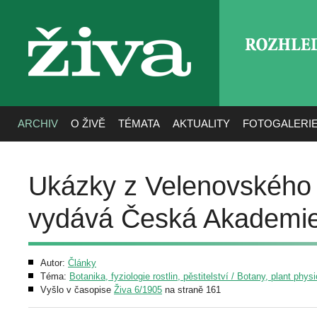
ROZHLE
živa
ARCHIV
O ŽIVĚ
TÉMATA
AKTUALITY
FOTOGALERI
Ukázky z Velenovského „
vydává Česká Akademi
Autor:
Články
Téma:
Botanika, fyziologie rostlin, pěstitelství / Botany, plant phys
Vyšlo v časopise
Živa 6/1905
na straně 161