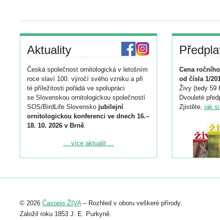
Aktuality
Předpla
Česká společnost ornitologická v letošním
Cena ročního
roce slaví 100. výročí svého vzniku a při
od čísla 1/20
té příležitosti pořádá ve spolupráci
Živy (tedy 59 
se Slovenskou ornitologickou společností
Dvouleté předp
SOS/BirdLife Slovensko
jubilejní
Zjistěte,
jak s
ornitologickou konferenci ve dnech 16.–
18. 10. 2026 v Brně
.
Podrobnější informace ke konferenci
... více aktualit ...
naleznete zde:
https://www.birdlife.cz/konference-2026/
Registrovat se můžete do 6. září.
Upozorňujeme, že termín pro odeslání
© 2026
Časopis ŽIVA
– Rozhled v oboru veškeré přírody.
abstraktu přihlášené přednášky nebo
posteru je už 30. června.
Založil roku 1853 J. E. Purkyně.